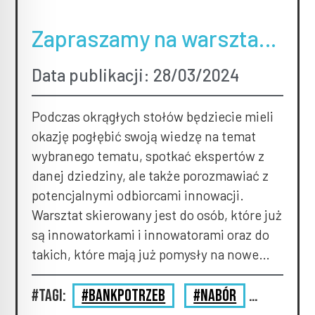
Zapraszamy na warsztaty
preinkubacyjne w
Data publikacji: 28/03/2024
konwencji okrągłych
stołów!
Podczas okrągłych stołów będziecie mieli
okazję pogłębić swoją wiedzę na temat
wybranego tematu, spotkać ekspertów z
danej dziedziny, ale także porozmawiać z
potencjalnymi odbiorcami innowacji.
Warsztat skierowany jest do osób, które już
są innowatorkami i innowatorami oraz do
takich, które mają już pomysły na nowe
rozwiązania w obszarze, ale nie wiedzą co z
nimi dalej […]
#Tagi:
#bankpotrzeb
#nabór